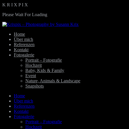
K
R
I
X
P
I
X
Please Wait For Loading
Home
Über mich
Referenzen
Kontakt
Fotogalerie
Portrait – Fotografie
Hochzeit
Baby, Kids & Family
Event
Nature, Animals & Landscape
Snapshots
Home
Über mich
Referenzen
Kontakt
Fotogalerie
Portrait – Fotografie
Hochzeit