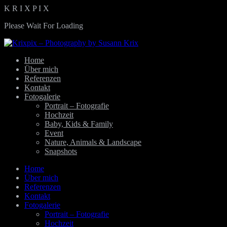
K
R
I
X
P
I
X
Please Wait For Loading
Home
Über mich
Referenzen
Kontakt
Fotogalerie
Portrait – Fotografie
Hochzeit
Baby, Kids & Family
Event
Nature, Animals & Landscape
Snapshots
Home
Über mich
Referenzen
Kontakt
Fotogalerie
Portrait – Fotografie
Hochzeit